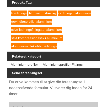
Produkt Tag
Rørfittings
Aluminiumsbeslag
rørfittings i aluminium
gevindløse stik i aluminium
stive ledningsfittings af aluminium
stivt kompressionsstik i aluminium
aluminiums fleksible rørfittings
Relateret kategori
Aluminium profiler
Aluminiumsprofiler Fittings
Send forespørgsel
Du er velkommen til at give din forespørgsel i
nedenstående formular. Vi svarer dig inden for 24
timer.